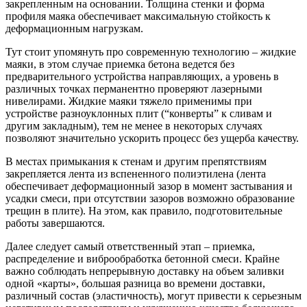
закрепленным на основании. Толщина стенки и форма
профиля маяка обеспечивает максимальную стойкость к
деформационным нагрузкам.
Тут стоит упомянуть про современную технологию – жидкие
маяки, в этом случае приемка бетона ведется без
предварительного устройства направляющих, а уровень в
различных точках перманентно проверяют лазерными
нивелирами. Жидкие маяки тяжело применимы при
устройстве разноуклонных плит (“конверты” к сливам и
другим закладным), тем не менее в некоторых случаях
позволяют значительно ускорить процесс без ущерба качеству.
В местах примыкания к стенам и другим препятствиям
закрепляется лента из вспененного полиэтилена (лента
обеспечивает деформационный зазор в момент застывания и
усадки смеси, при отсутствии зазоров возможно образование
трещин в плите). На этом, как правило, подготовительные
работы завершаются.
Далее следует самый ответственный этап – приемка,
распределение и виброобработка бетонной смеси. Крайне
важно соблюдать непрерывную доставку на объем заливки
одной «карты», большая разница во времени доставки,
различный состав (эластичность), могут привести к серьезным