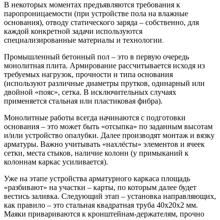
В некоторых моментах предъявляются требования к
паропроницаемости (при устройстве пола на влажные
основания), отводу статического заряда – собственно, для
каждой конкретной задачи используются
специализированные материалы и технологии
.
Промышленный бетонный пол – это в первую очередь
монолитная плита. Армирование рассчитывается исходя из
требуемых нагрузок, прочности и типа основания
(используют различные диаметры прутков, одинарный или
двойной «пояс», сетка. В исключительных случаях
применяется стальная или пластиковая фибра).
Монолитные работы всегда начинаются с подготовки
основания – это может быть «отсыпка» по заданным высотам
и/или устройство опалубки. Далее производят монтаж и вязку
арматуры. Важно учитывать «нахлёсты» элементов и ячеек
сетки, места стыков, наличие колонн (у примыканий к
колоннам каркас усиливается).
Уже на этапе устройства арматурного каркаса площадь
«разбивают» на участки – карты, по которым далее будет
вестись заливка. Следующий этап – установка направляющих,
как правило – это стальная квадратная труба 40х20х2 мм.
Маяки привариваются к кронштейнам-держателям, прочно